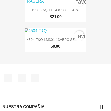
favorite_bord
J1938 F&Q TPT-OC300L TAPA...
$21.00
favorite_bord
4504 F&Q LM301-13ABPC SELLO...
$9.00
Facebook
Instagram
TikTok

NUESTRA COMPAÑIA