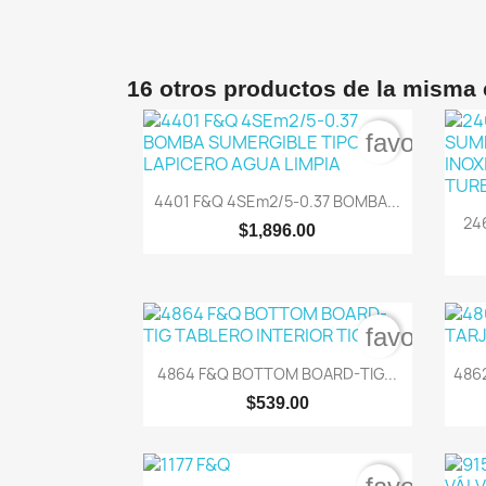
16 otros productos de la misma 
favorite_b

Vista rápida
4401 F&Q 4SEm2/5-0.37 BOMBA...
24
$1,896.00
favorite_b

Vista rápida
4864 F&Q BOTTOM BOARD-TIG...
486
$539.00