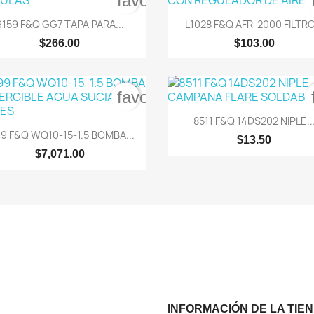
order
favorite_border


Vista rápida
Vista rápida
9159 F&Q GG7 TAPA PARA...
L1028 F&Q AFR-2000 FILTRO.
$266.00
$103.00
order
favorite_border

Vista rápida
8511 F&Q 14DS202 NIPLE..

Vista rápida
99 F&Q WQ10-15-1.5 BOMBA...
$13.50
$7,071.00
INFORMACIÓN DE LA TIE