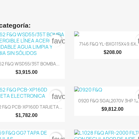
categoría:
order
favorite_border

Vista rápida
7146 F&Q YL-BXG115X49.6X5.
$208.00

Vista rápida
62 F&Q WSD55/35T BOMBA...
$3,915.00
order
favorite_border

Vista rápida
0920 F&Q SGAL2070V 3HP 127

Vista rápida
2 F&Q PCB-XP160D TARJETA...
$9,812.00
$1,782.00