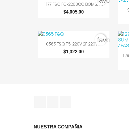
favorite_b

Vista rápida
1177 F&Q FC-2200QG BOMBA...
$4,005.00
favorite_b

Vista rápida
0365 F&Q T5-220V 2F 220V...
$1,322.00
12
Facebook
Instagram
TikTok
NUESTRA COMPAÑIA