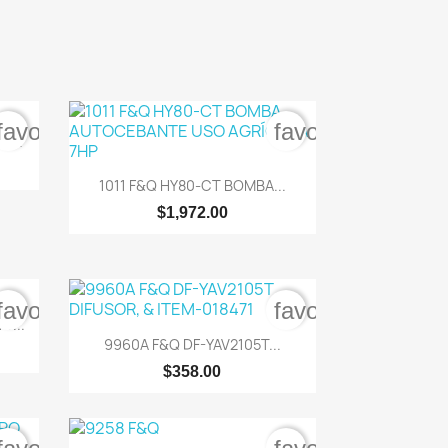
favorite_border
favorite_border
8...

Vista rápida
1011 F&Q HY80-CT BOMBA...
$1,972.00
favorite_border
favorite_border
V...

Vista rápida
9960A F&Q DF-YAV2105T...
$358.00