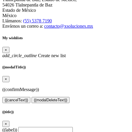
54026 Tlalnepantla de Baz
Estado de México
México
Llámanos:
(55) 5378 7190
Envíenos un correo a:
contacto@xsoluciones.mx
My wishlists
×
add_circle_outline
Create new list
((modalTitle))
×
((confirmMessage))
((cancelText))
((modalDeleteText))
((title))
×
((label))