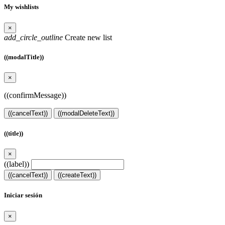
My wishlists
×
add_circle_outline
Create new list
((modalTitle))
×
((confirmMessage))
((cancelText))
((modalDeleteText))
((title))
×
((label))
((cancelText))
((createText))
Iniciar sesión
×