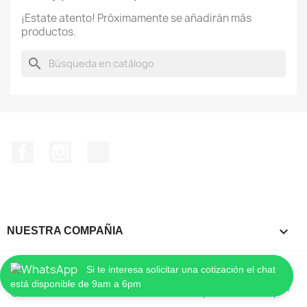
¡Estate atento! Próximamente se añadirán más
productos.
search
Facebook
Instagram
TikTok

NUESTRA COMPAÑIA
keyboard_arrow_down
INFORMACIÓN DE LA TIENDA
Si te interesa solicitar una cotización el chat
está disponible de 9am a 6pm
© 2026 - Software Ecommerce creado por PrestaShop™