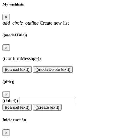
My wishlists
×
add_circle_outline
Create new list
((modalTitle))
×
((confirmMessage))
((cancelText))
((modalDeleteText))
((title))
×
((label))
((cancelText))
((createText))
Iniciar sesión
×