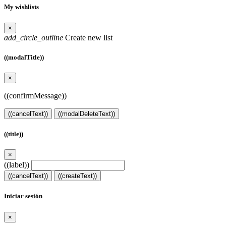
My wishlists
×
add_circle_outline
Create new list
((modalTitle))
×
((confirmMessage))
((cancelText))
((modalDeleteText))
((title))
×
((label))
((cancelText))
((createText))
Iniciar sesión
×