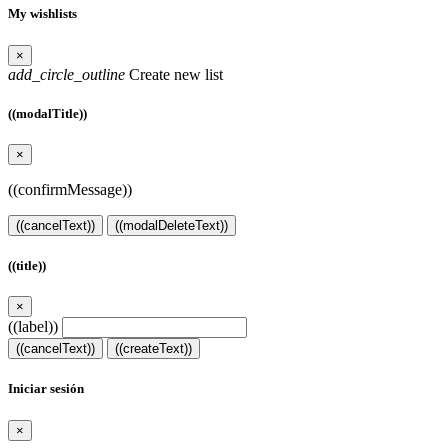
My wishlists
×
add_circle_outline
Create new list
((modalTitle))
×
((confirmMessage))
((cancelText))
((modalDeleteText))
((title))
×
((label))
((cancelText))
((createText))
Iniciar sesión
×