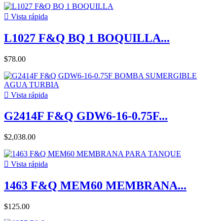

Vista rápida
L1027 F&Q BQ 1 BOQUILLA...
$78.00

Vista rápida
G2414F F&Q GDW6-16-0.75F...
$2,038.00

Vista rápida
1463 F&Q MEM60 MEMBRANA...
$125.00