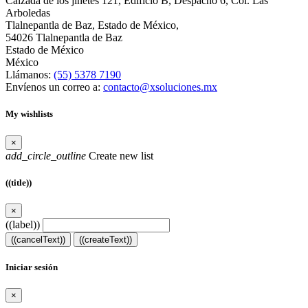
Calzada de los jinetes 121, Edificio B, Despacho 6, Col. Las
Arboledas
Tlalnepantla de Baz, Estado de México,
54026 Tlalnepantla de Baz
Estado de México
México
Llámanos:
(55) 5378 7190
Envíenos un correo a:
contacto@xsoluciones.mx
My wishlists
×
add_circle_outline
Create new list
((title))
×
((label))
((cancelText))
((createText))
Iniciar sesión
×