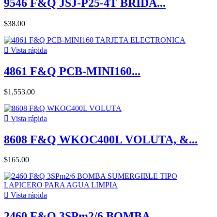
9546 F&Q JSJ-P25-4T BRIDA...
$38.00

Vista rápida
4861 F&Q PCB-MINI160...
$1,553.00

Vista rápida
8608 F&Q WKOC400L VOLUTA, &...
$165.00

Vista rápida
2460 F&Q 3SPm2/6 BOMBA...