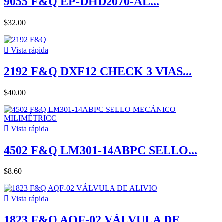
9055 F&Q EP-DHD2070-AL...
$32.00

Vista rápida
2192 F&Q DXF12 CHECK 3 VIAS...
$40.00

Vista rápida
4502 F&Q LM301-14ABPC SELLO...
$8.60

Vista rápida
1823 F&Q AQF-02 VÁLVULA DE...