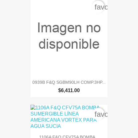
favorite_bord
0939B F&Q SGBM90LH COMP.3HP...
$6,411.00
favorite_bord
1106A F&Q CFV75A BOMBA...