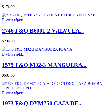
$176.00

Vista rápida
2746 F&Q B6001-2 VÁLVULA...
$296.00

Vista rápida
1575 F&Q M02-3 MANGUERA...
$607.00

Vista rápida
1973 F&Q DYM750 CAJA DE...