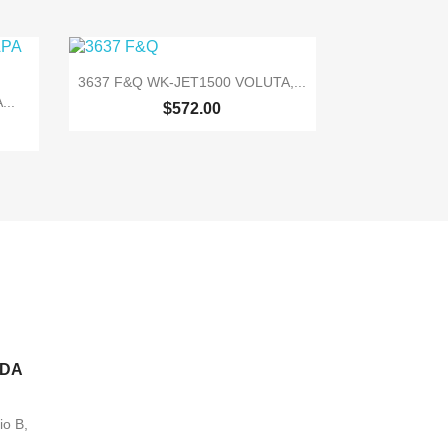

Vista rápida
3637 F&Q WK-JET1500 VOLUTA,...
...
$572.00
NDA
io B,