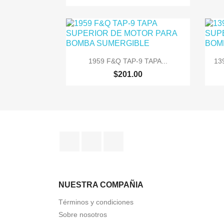

Vista rápida
1959 F&Q TAP-9 TAPA...
13
$201.00
Facebook
Instagram
TikTok
NUESTRA COMPAÑIA
Términos y condiciones
Sobre nosotros