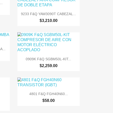
..

Vista rápida
9233 F&Q YAW3090T CABEZAL...
$3,210.00
...

Vista rápida
0909K F&Q SGBM50L-KIT...
$2,259.00

Vista rápida
4801 F&Q FGH40N60...
$58.00