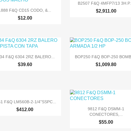

Vista rápida
B2507 F&Q 4MFP7/13 3H.P..

Vista rápida
1888 F&Q CD15 CODO, &...
$2,911.00
$12.00


Vista rápida
Vista rápida
34 F&Q 6304 2RZ BALERO...
BOP250 F&Q BOP-250 BOMBA
$39.60
$1,009.80

Vista rápida
61 F&Q LM560B-2-1/4"SSPC...

Vista rápida
9812 F&Q DSMM-1
$412.00
CONECTORES,...
$55.00