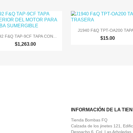

Vista rápida
J1940 F&Q TPT-OA200 TAPA

Vista rápida
92 F&Q TAP-9CF TAPA CON...
$15.00
$1,263.00
INFORMACIÓN DE LA TIE
Tienda Bombas FQ
Calzada de los jinetes 121, Edific
Despacho 6, Col. Las Arboledas