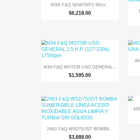

Vista rápida
9255 F&Q SGW750*2-90LV...
$6,218.00
40

Vista rápida
M34 F&Q MOTOR USO GENERAL...
$1,595.00
45

Vista rápida
2463 F&Q WSD75/35T BOMBA...
$3,688.00