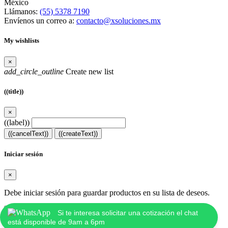
México
Llámanos:
(55) 5378 7190
Envíenos un correo a:
contacto@xsoluciones.mx
My wishlists
×
add_circle_outline
Create new list
((title))
×
((label))
((cancelText))
((createText))
Iniciar sesión
×
Debe iniciar sesión para guardar productos en su lista de deseos.
((loginText))
((cancelText))
Si te interesa solicitar una cotización el chat
está disponible de 9am a 6pm