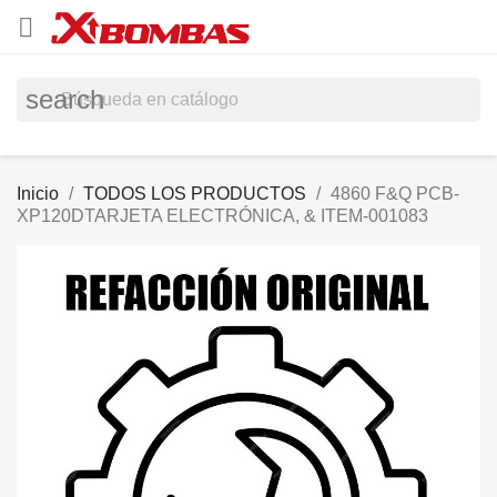

search
Inicio
TODOS LOS PRODUCTOS
4860 F&Q PCB-
XP120DTARJETA ELECTRÓNICA, & ITEM-001083