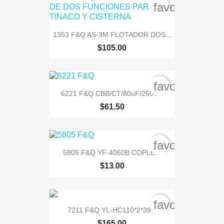
favorite_bord
1353 F&Q AS-3M FLOTADOR DOS...
$105.00
favorite_bord
6221 F&Q CBB/CT/80uF/250V...
$61.50
favorite_bord
5805 F&Q YF-4060B COPLE...
$13.00
favorite_bord
7211 F&Q YL-HC110*2*39...
$165.00