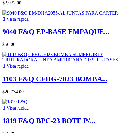
$2,922.00

Vista rápida
9040 F&Q EP-BASE EMPAQUE...
$56.00

Vista rápida
1103 F&Q CFHG-7023 BOMBA...
$20,734.00

Vista rápida
1819 F&Q BPC-23 BOTE P/...