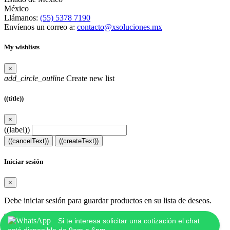
México
Llámanos:
(55) 5378 7190
Envíenos un correo a:
contacto@xsoluciones.mx
My wishlists
×
add_circle_outline
Create new list
((title))
×
((label))
((cancelText))
((createText))
Iniciar sesión
×
Debe iniciar sesión para guardar productos en su lista de deseos.
((loginText))
((cancelText))
Si te interesa solicitar una cotización el chat