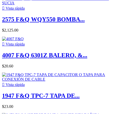

Vista rápida
2575 F&Q WQY550 BOMBA...
$2,125.00

Vista rápida
4007 F&Q 6301Z BALERO, &...
$20.60

Vista rápida
1947 F&Q TPC-7 TAPA DE...
$23.00