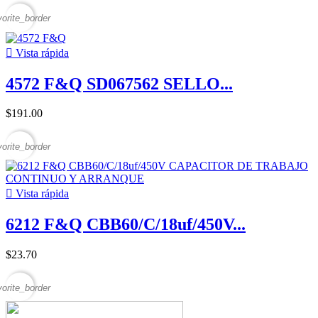
vorite_border

Vista rápida
4572 F&Q SD067562 SELLO...
$191.00
vorite_border

Vista rápida
6212 F&Q CBB60/C/18uf/450V...
$23.70
vorite_border