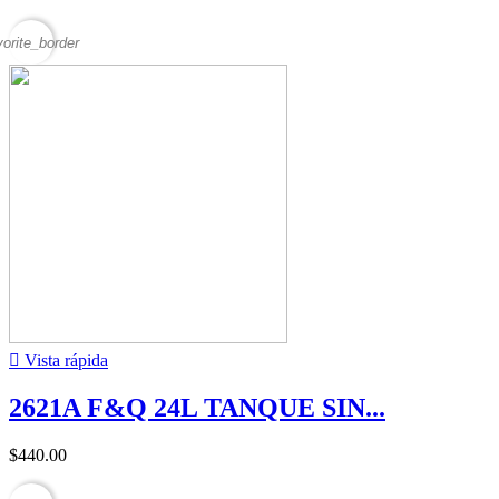
vorite_border

Vista rápida
2621A F&Q 24L TANQUE SIN...
$440.00