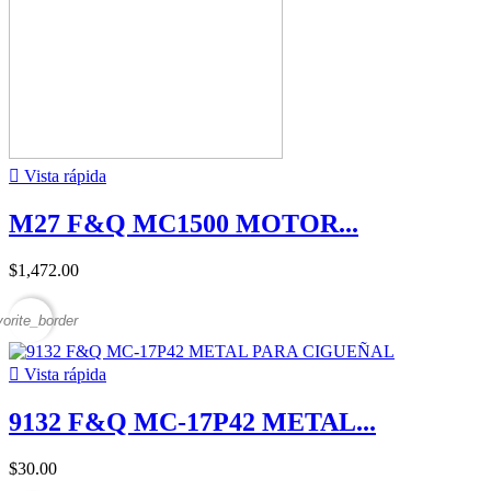

Vista rápida
M27 F&Q MC1500 MOTOR...
$1,472.00
vorite_border

Vista rápida
9132 F&Q MC-17P42 METAL...
$30.00