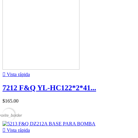

Vista rápida
7212 F&Q YL-HC122*2*41...
$165.00
vorite_border

Vista rápida