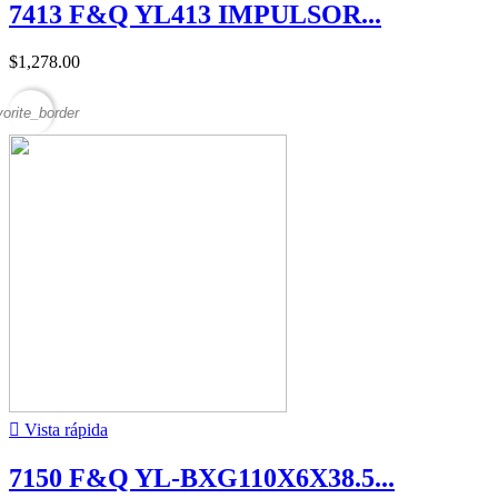
7413 F&Q YL413 IMPULSOR...
$1,278.00
vorite_border

Vista rápida
7150 F&Q YL-BXG110X6X38.5...