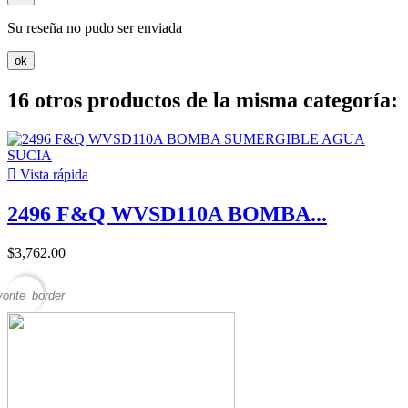
Su reseña no pudo ser enviada
ok
16 otros productos de la misma categoría:

Vista rápida
2496 F&Q WVSD110A BOMBA...
$3,762.00
vorite_border