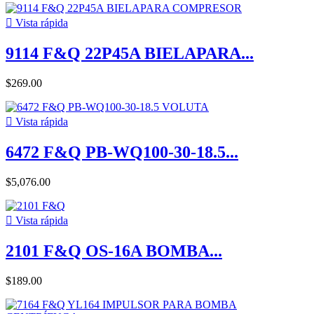

Vista rápida
9114 F&Q 22P45A BIELAPARA...
$269.00

Vista rápida
6472 F&Q PB-WQ100-30-18.5...
$5,076.00

Vista rápida
2101 F&Q OS-16A BOMBA...
$189.00