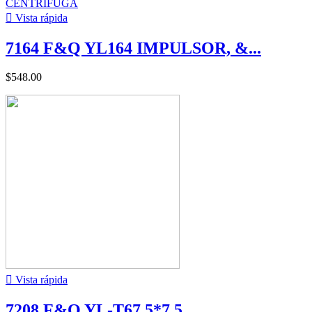

Vista rápida
7164 F&Q YL164 IMPULSOR, &...
$548.00

Vista rápida
7208 F&Q YL-T67.5*7.5...