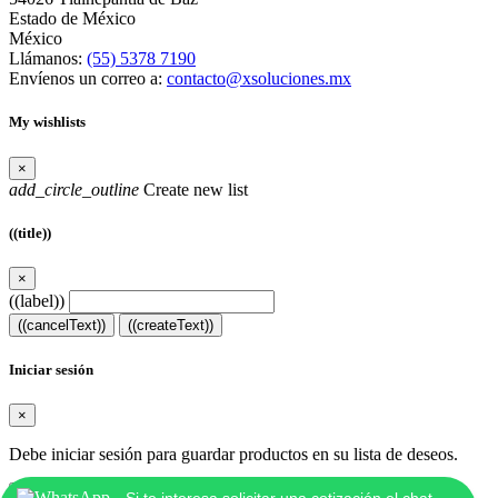
Estado de México
México
Llámanos:
(55) 5378 7190
Envíenos un correo a:
contacto@xsoluciones.mx
My wishlists
×
add_circle_outline
Create new list
((title))
×
((label))
((cancelText))
((createText))
Iniciar sesión
×
Debe iniciar sesión para guardar productos en su lista de deseos.
((loginText))
((cancelText))