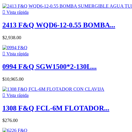

Vista rápida
2413 F&Q WQD6-12-0.55 BOMBA...
$2,938.00

Vista rápida
0994 F&Q SGW1500*2-130L...
$10,965.00

Vista rápida
1308 F&Q FCL-6M FLOTADOR...
$276.00