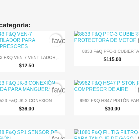
categoría:
order
favorite_border

Vista rápida
8833 F&Q PFC-3 CUBIERTA.

Vista rápida
3 F&Q VEN-7 VENTILADOR,...
$115.00
$12.50
order
favorite_border


Vista rápida
Vista rápida
523 F&Q JK-3 CONEXION...
9962 F&Q HS47 PISTÓN PARA
$36.00
$30.00
order
favorite_border