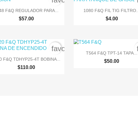


Vista rápida
Vista rápida
48 F&Q REGULADOR PARA...
1080 F&Q FIL TIG FILTRO..
$57.00
$4.00
order
favorite_border

Vista rápida
T564 F&Q TPT-14 TAPA...

Vista rápida
0 F&Q TDHYP25-4T BOBINA...
$50.00
$110.00