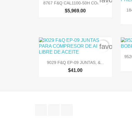

Vista rápida
8767 F&Q CAL1100-50H COMP....
18
$5,969.00
favorite_b
952

Vista rápida
9029 F&Q EP-09 JUNTAS, &...
$41.00
Facebook
Instagram
TikTok