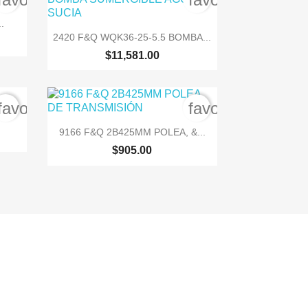
.

Vista rápida
2420 F&Q WQK36-25-5.5 BOMBA...
$11,581.00
favorite_border
favorite_border

Vista rápida
9166 F&Q 2B425MM POLEA, &...
$905.00