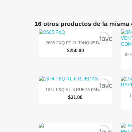
16 otros productos de la misma 
favorite_b

Vista rápida
2605 F&Q PT-2L TANQUE DE...
$250.00
884
favorite_b

Vista rápida
1874 F&Q RL-6 RUEDA PARA...
1
$31.00
favorite_b