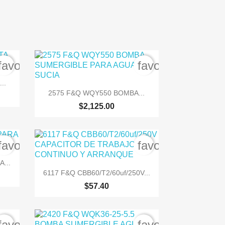
favorite_border
favorite_border
..

Vista rápida
2575 F&Q WQY550 BOMBA...
$2,125.00
favorite_border
favorite_border
...

Vista rápida
6117 F&Q CBB60/T2/60uf/250V...
$57.40
favorite_border
favorite_border