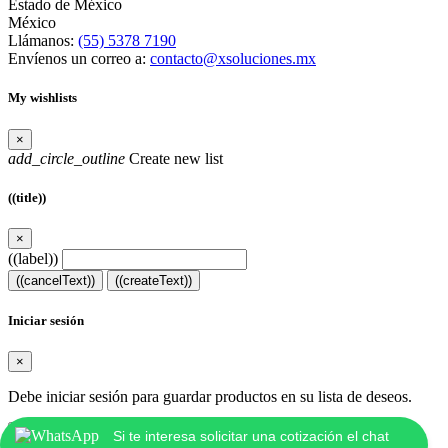
Estado de México
México
Llámanos:
(55) 5378 7190
Envíenos un correo a:
contacto@xsoluciones.mx
My wishlists
×
add_circle_outline
Create new list
((title))
×
((label))
((cancelText))
((createText))
Iniciar sesión
×
Debe iniciar sesión para guardar productos en su lista de deseos.
((loginText))
((cancelText))
Si te interesa solicitar una cotización el chat