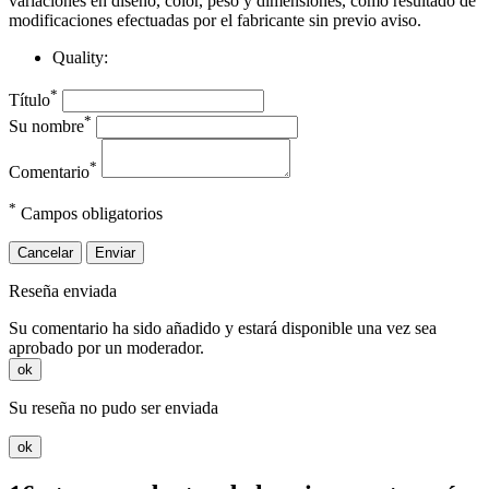
variaciones en diseño, color, peso y dimensiones, como resultado de
modificaciones efectuadas por el fabricante sin previo aviso.
Quality:
*
Título
*
Su nombre
*
Comentario
*
Campos obligatorios
Cancelar
Enviar
Reseña enviada
Su comentario ha sido añadido y estará disponible una vez sea
aprobado por un moderador.
ok
Su reseña no pudo ser enviada
ok