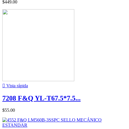
$449.00

Vista rápida
7208 F&Q YL-T67.5*7.5...
$55.00