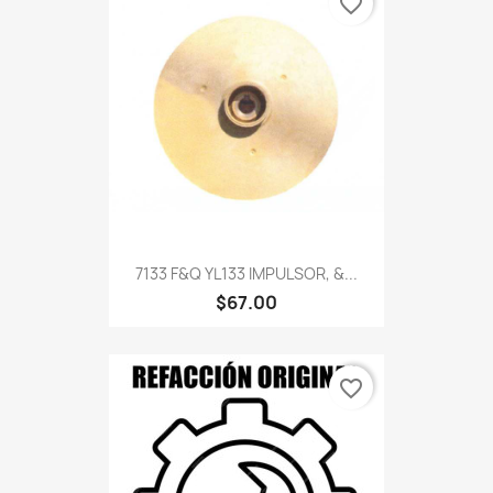
favorite_border
7133 F&Q YL133 IMPULSOR, &...
$67.00
favorite_border