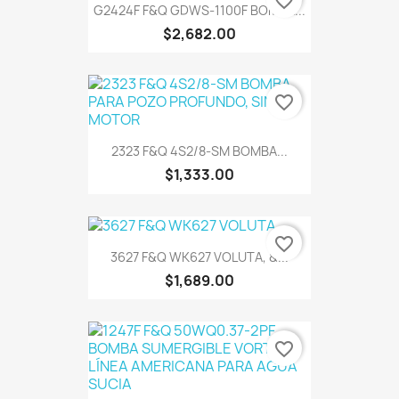
favorite_border
G2424F F&Q GDWS-1100F BOMBA...
$2,682.00
favorite_border
2323 F&Q 4S2/8-SM BOMBA...
$1,333.00
favorite_border
3627 F&Q WK627 VOLUTA, &...
$1,689.00
favorite_border