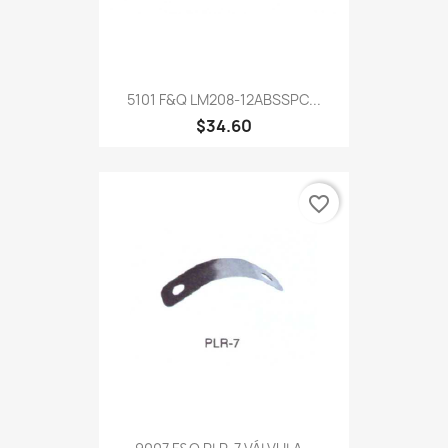
5101 F&Q LM208-12ABSSPC...
$34.60
favorite_border