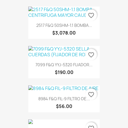
favorite_border
2517 F&Q 50SHM-1.1 BOMBA...
$3,078.00
favorite_border
7099 F&Q YYJ-5320 FIJADOR...
$190.00
favorite_border
8984 F&Q FIL-9 FILTRO DE...
$56.00