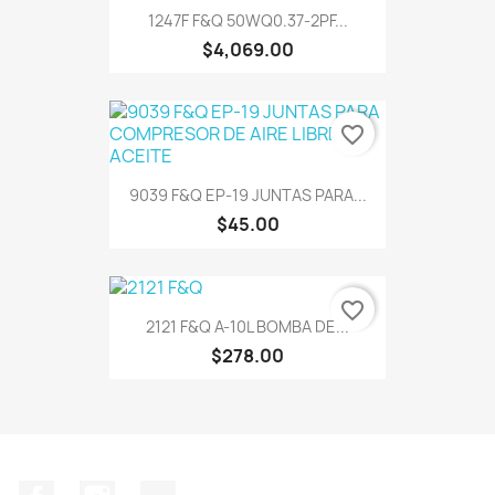
1247F F&Q 50WQ0.37-2PF...
$4,069.00
favorite_border
9039 F&Q EP-19 JUNTAS PARA...
$45.00
favorite_border
2121 F&Q A-10L BOMBA DE...
$278.00
Facebook
Instagram
TikTok