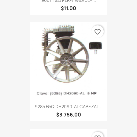
9007 F&Q PLR-7 VÁLVULA...
$11.00
favorite_border
9285 F&Q DH2090-AL CABEZAL...
$3,756.00