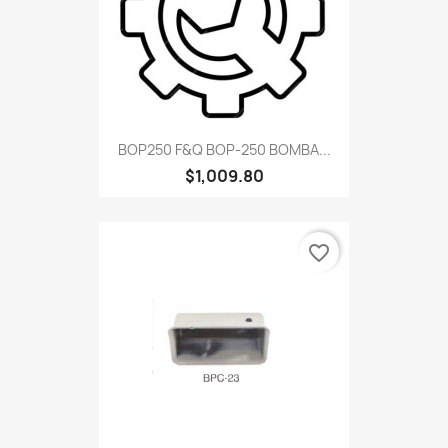
BOP250 F&Q BOP-250 BOMBA...
$1,009.80
favorite_border