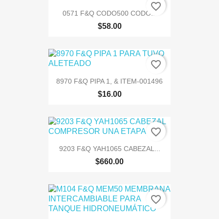
favorite_border
0571 F&Q CODO500 CODO...
$58.00
favorite_border
8970 F&Q PIPA 1, & ITEM-001496
$16.00
favorite_border
9203 F&Q YAH1065 CABEZAL...
$660.00
favorite_border