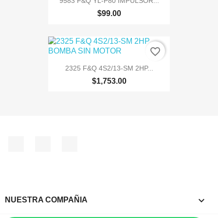
9583 F&Q YL-P80 IMPULSOR...
$99.00
favorite_border
2325 F&Q 4S2/13-SM 2HP...
$1,753.00
Facebook
Instagram
TikTok

NUESTRA COMPAÑIA