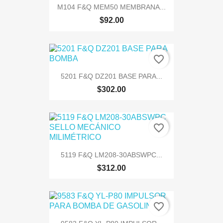
M104 F&Q MEM50 MEMBRANA...
$92.00
favorite_border
5201 F&Q DZ201 BASE PARA...
$302.00
favorite_border
5119 F&Q LM208-30ABSWPC...
$312.00
favorite_border