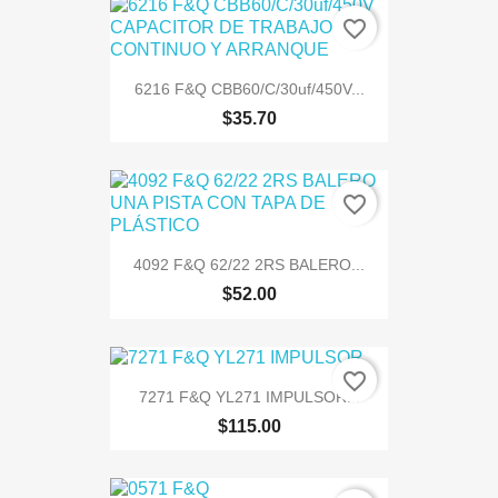
favorite_border
6216 F&Q CBB60/C/30uf/450V...
$35.70
favorite_border
4092 F&Q 62/22 2RS BALERO...
$52.00
favorite_border
7271 F&Q YL271 IMPULSOR...
$115.00