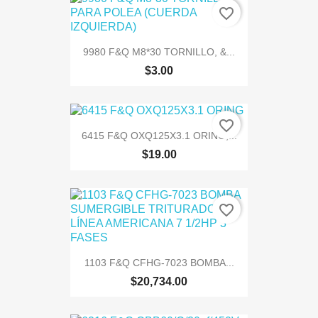
favorite_border
9980 F&Q M8*30 TORNILLO, &...
$3.00
favorite_border
6415 F&Q OXQ125X3.1 ORING,...
$19.00
favorite_border
1103 F&Q CFHG-7023 BOMBA...
$20,734.00