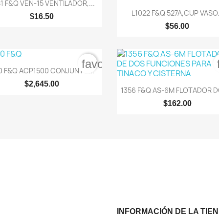

Vista rápida
1 F&Q VEN-15 VENTILADOR,...

Vista rápida
L1022 F&Q 527A,CUP VASO.
$16.50
$56.00
order
favorite_border

Vista rápida
70 F&Q ACP1500 CONJUNTO...
$2,645.00

Vista rápida
1356 F&Q AS-6M FLOTADOR DO
$162.00
INFORMACIÓN DE LA TIE