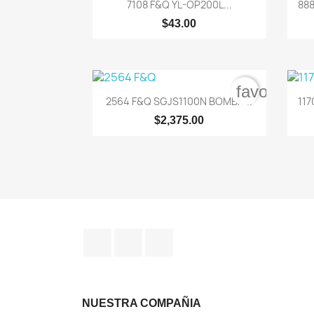

Vista rápida
7108 F&Q YL-OP200L...
888
$43.00
favorite_b

Vista rápida
2564 F&Q SGJS1100N BOMBA...
11
$2,375.00
Facebook
Instagram
TikTok
NUESTRA COMPAÑIA