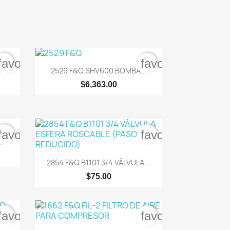
favorite_border
favorite_border

Vista rápida
..
2529 F&Q SHV600 BOMBA...
$6,363.00
favorite_border
favorite_border
.

Vista rápida
2854 F&Q B1101 3/4 VÁLVULA...
$75.00
favorite_border
favorite_border