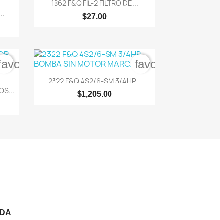

Vista rápida
1862 F&Q FIL-2 FILTRO DE...
..
$27.00
favorite_border
favorite_border

Vista rápida
2322 F&Q 4S2/6-SM 3/4HP...
S...
$1,205.00
NDA