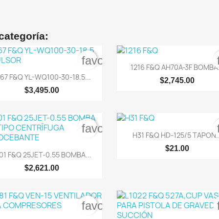
categoría:
order
favorite_border

Vista rápida
1216 F&Q AH70A-3F BOMBA.

Vista rápida
67 F&Q YL-WQ100-30-18.5...
$2,745.00
$3,495.00
order
favorite_border

Vista rápida
H31 F&Q HD-125/5 TAPON..
$21.00

Vista rápida
01 F&Q 25JET-0.55 BOMBA...
$2,621.00
order
favorite_border