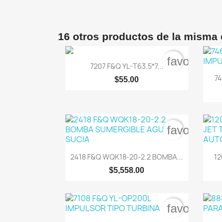
16 otros productos de la misma 
favorite_b

Vista rápida
7207 F&Q YL-T63.5*7...
74
$55.00
favorite_b

Vista rápida
2418 F&Q WQK18-20-2.2 BOMBA...
12
$5,558.00
favorite_b