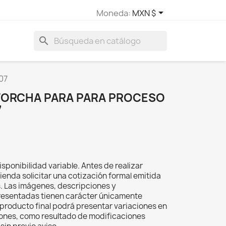

Moneda:
MXN $
search
07
NTORCHA PARA PARA PROCESO
7
isponibilidad variable. Antes de realizar
ienda solicitar una cotización formal emitida
s. Las imágenes, descripciones y
resentadas tienen carácter únicamente
el producto final podrá presentar variaciones en
iones, como resultado de modificaciones