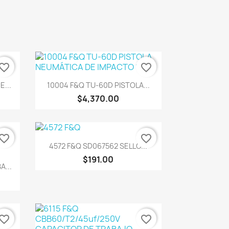
vorite_border
favorite_border
Vista rápida

E...
10004 F&Q TU-60D PISTOLA...
$4,370.00
vorite_border
favorite_border
Vista rápida

4572 F&Q SD067562 SELLO...
$191.00
...
vorite_border
favorite_border
.