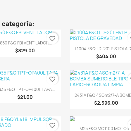
 categoría:
favorite_border
fa
Vista rápida

850 F&Q FBI VENTILADOR...
Vista rápida

L1004 F&Q LD-201 PISTOLA D
$829.00
$404.00
favorite_border
fa
Vista rápida

935 F&Q TPT-OP400L TAPA...
Vista rápida

2431A F&Q 4SGm2/7-A BOMBA
$21.00
$2,596.00
favorite_border
fa
Vista rápida

M25 F&Q MC1100 MOTOR..