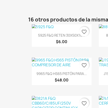
16 otros productos de la misma
favorite_border
Vista rápida

5925 F&Q RETEN 30X50X10...
8
$6.00
favorite_border
Vista rápida

9965 F&Q HS65 PISTÓN PARA...
J1
$48.00
favorite_border