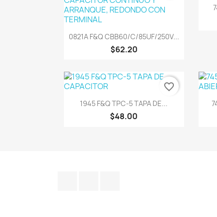
7
Vista rápida

0821A F&Q CBB60/C/85UF/250V...
$62.20
favorite_border
Vista rápida

1945 F&Q TPC-5 TAPA DE...
7
$48.00
Facebook
Instagram
TikTok