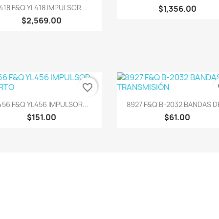
Vista rápida

418 F&Q YL418 IMPULSOR...
$1,356.00
$2,569.00
favorite_border
fa
Vista rápida
Vista rápida


456 F&Q YL456 IMPULSOR...
8927 F&Q B-2032 BANDAS DE
$151.00
$61.00