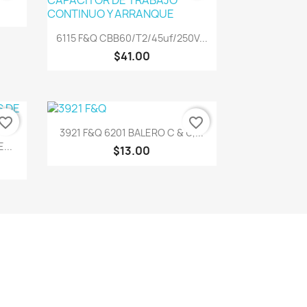
Vista rápida

6115 F&Q CBB60/T2/45uf/250V...
$41.00
vorite_border
favorite_border
Vista rápida

3921 F&Q 6201 BALERO C & U,...
...
$13.00