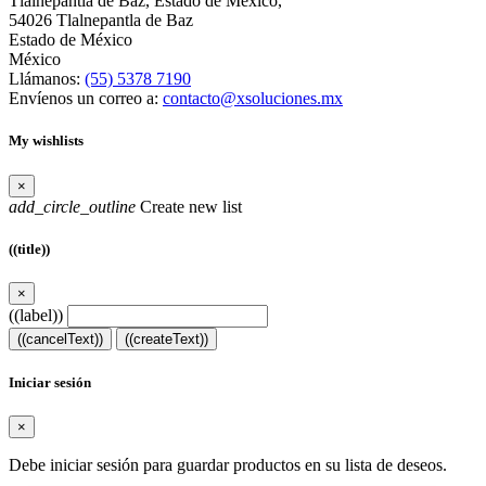
Tlalnepantla de Baz, Estado de México,
54026 Tlalnepantla de Baz
Estado de México
México
Llámanos:
(55) 5378 7190
Envíenos un correo a:
contacto@xsoluciones.mx
My wishlists
×
add_circle_outline
Create new list
((title))
×
((label))
((cancelText))
((createText))
Iniciar sesión
×
Debe iniciar sesión para guardar productos en su lista de deseos.