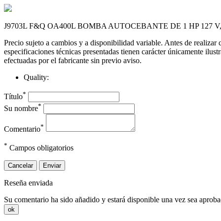
J9703L F&Q OA400L BOMBA AUTOCEBANTE DE 1 HP 127 V,
Precio sujeto a cambios y a disponibilidad variable. Antes de realizar
especificaciones técnicas presentadas tienen carácter únicamente ilust
efectuadas por el fabricante sin previo aviso.
Quality:
*
Título
*
Su nombre
*
Comentario
*
Campos obligatorios
Cancelar
Enviar
Reseña enviada
Su comentario ha sido añadido y estará disponible una vez sea aprob
ok