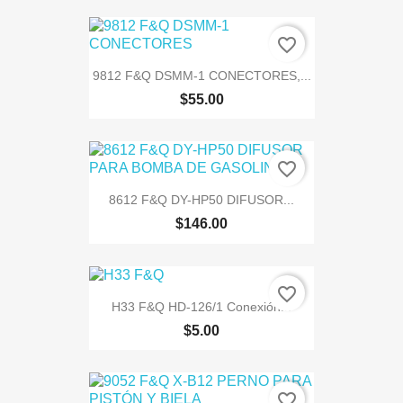
favorite_border
9812 F&Q DSMM-1 CONECTORES,...
$55.00
favorite_border
8612 F&Q DY-HP50 DIFUSOR...
$146.00
favorite_border
H33 F&Q HD-126/1 Conexión...
$5.00
favorite_border