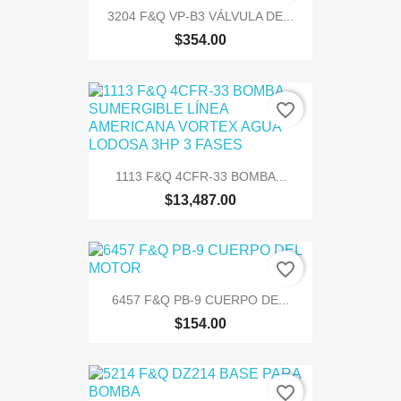
3204 F&Q VP-B3 VÁLVULA DE...
$354.00
favorite_border
1113 F&Q 4CFR-33 BOMBA...
$13,487.00
favorite_border
6457 F&Q PB-9 CUERPO DE...
$154.00
favorite_border