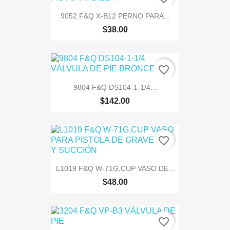
9052 F&Q X-B12 PERNO PARA...
$38.00
favorite_border
9804 F&Q DS104-1-1/4...
$142.00
favorite_border
L1019 F&Q W-71G,CUP VASO DE...
$48.00
favorite_border