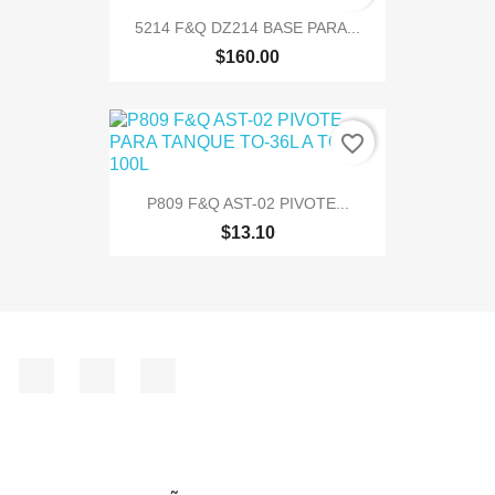
5214 F&Q DZ214 BASE PARA...
$160.00
favorite_border
P809 F&Q AST-02 PIVOTE...
$13.10
Facebook
Instagram
TikTok