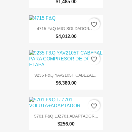
$1,485.00
favorite_border
4715 F&Q MIG SOLDADORA...
$4,012.00
favorite_border
9235 F&Q YAV2105T CABEZAL...
$6,389.00
favorite_border
5701 F&Q LJZ701 ADAPTADOR...
$256.00