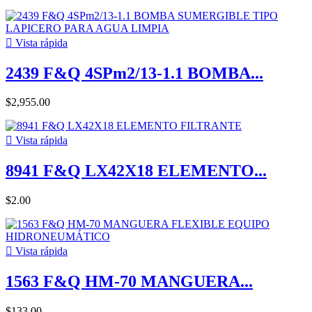

Vista rápida
2439 F&Q 4SPm2/13-1.1 BOMBA...
$2,955.00

Vista rápida
8941 F&Q LX42X18 ELEMENTO...
$2.00

Vista rápida
1563 F&Q HM-70 MANGUERA...
$133.00