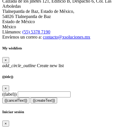
Calzada de los jinetes 121, Edificio B, Despacho 6, Col. Las
Arboledas
Tlalnepantla de Baz, Estado de México,
54026 Tlalnepantla de Baz
Estado de México
México
Llámanos:
(55) 5378 7190
Envíenos un correo a:
contacto@xsoluciones.mx
My wishlists
×
add_circle_outline
Create new list
((title))
×
((label))
((cancelText))
((createText))
Iniciar sesión
×