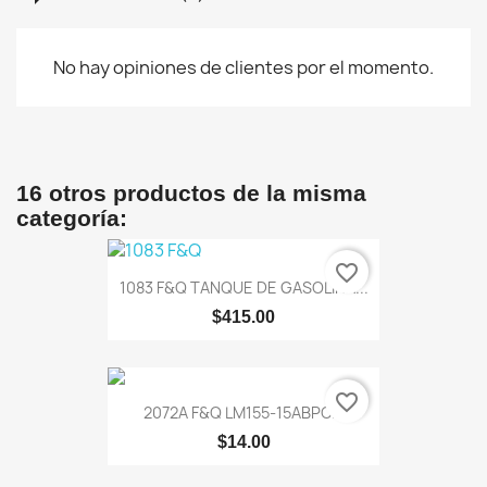
No hay opiniones de clientes por el momento.
16 otros productos de la misma
categoría:
favorite_border
1083 F&Q TANQUE DE GASOLINA...
$415.00
favorite_border
2072A F&Q LM155-15ABPC...
$14.00