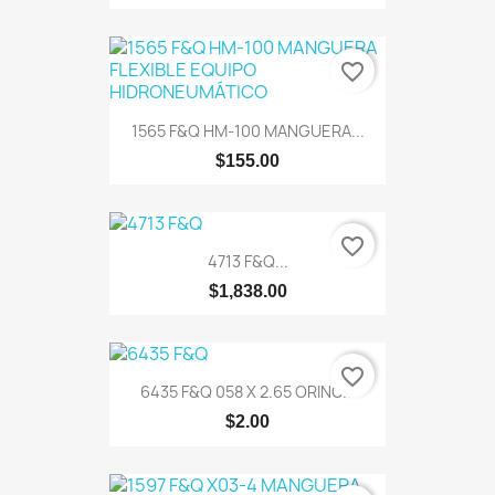
favorite_border
1565 F&Q HM-100 MANGUERA...
$155.00
favorite_border
4713 F&Q...
$1,838.00
favorite_border
6435 F&Q 058 X 2.65 ORING...
$2.00