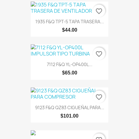
favorite_border
1935 F&Q TPT-5 TAPA TRASERA...
$44.00
favorite_border
7112 F&Q YL-OP400L...
$65.00
favorite_border
9123 F&Q QZ83 CIGUEÑAL PARA...
$101.00