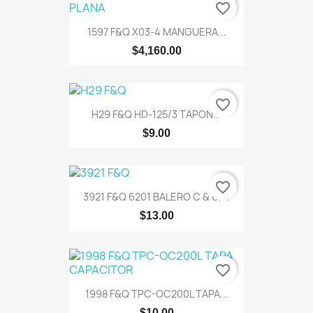
favorite_border
1597 F&Q X03-4 MANGUERA...
$4,160.00
favorite_border
H29 F&Q HD-125/3 TAPON...
$9.00
favorite_border
3921 F&Q 6201 BALERO C & U,...
$13.00
favorite_border
1998 F&Q TPC-OC200L TAPA...
$10.00