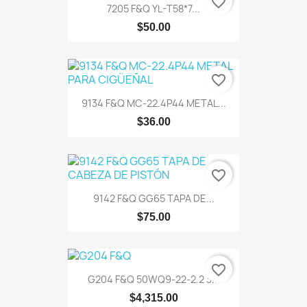
favorite_border
7205 F&Q YL-T58*7...
$50.00
favorite_border
9134 F&Q MC-22.4P44 METAL...
$36.00
favorite_border
9142 F&Q GG65 TAPA DE...
$75.00
favorite_border
G204 F&Q 50WQ9-22-2.2 3...
$4,315.00