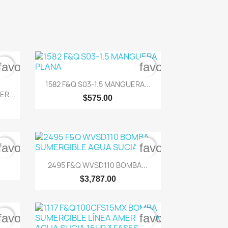
favorite_border
favorite_border

Vista rápida
1582 F&Q S03-1.5 MANGUERA...
R...
$575.00
favorite_border
favorite_border

Vista rápida
2495 F&Q WVSD110 BOMBA...
$3,787.00
favorite_border
favorite_border