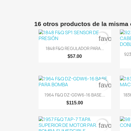
16 otros productos de la misma 
favorite_b

Vista rápida
1848 F&Q REGULADOR PARA...
923
$57.00
favorite_b

Vista rápida
1964 F&Q DZ-GDW6-16 BASE...
183
$115.00
favorite_b