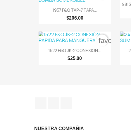
9813

Vista rápida
1957 F&Q TAP-7 TAPA...
$206.00
favorite_b

Vista rápida
1522 F&Q JK-2 CONEXION...
2
$25.00
Facebook
Instagram
TikTok
NUESTRA COMPAÑIA