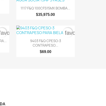

Vista rápida
1117 F&Q 100CFS15MX BOMBA...
$35,975.00
favorite_border
favorite_border

Vista rápida
A...
9403 F&Q CPESO-3
CONTRAPESO...
$69.00
NDA