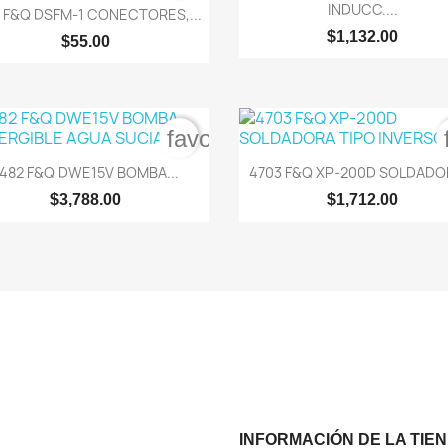

Vista rápida
INDUCC....
 F&Q DSFM-1 CONECTORES,...
$1,132.00
$55.00
order
favorite_border


Vista rápida
Vista rápida
482 F&Q DWE15V BOMBA...
4703 F&Q XP-200D SOLDADOR
$3,788.00
$1,712.00
INFORMACIÓN DE LA TIE