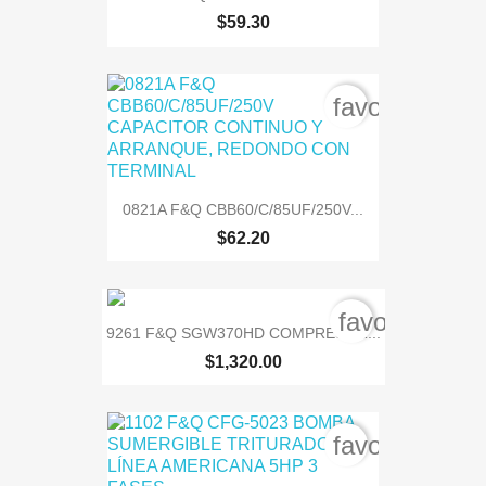
$59.30
favorite_bord
0821A F&Q CBB60/C/85UF/250V...
$62.20
favorite_bor
9261 F&Q SGW370HD COMPRESOR...
$1,320.00
favorite_bord