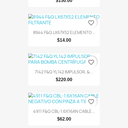
$150.00
favorite_border
8944 F&Q LX67X52 ELEMENTO...
$14.00
favorite_border
7142 F&Q YL142 IMPULSOR, &...
$220.00
favorite_border
4911 F&Q CBL-1.6X16AN CABLE...
$62.00