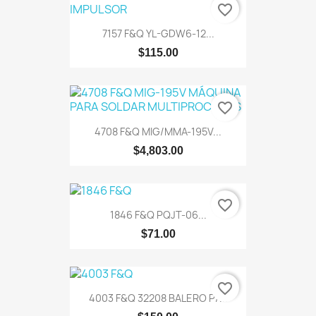
favorite_border
7157 F&Q YL-GDW6-12...
$115.00
favorite_border
4708 F&Q MIG/MMA-195V...
$4,803.00
favorite_border
1846 F&Q PQJT-06...
$71.00
favorite_border
4003 F&Q 32208 BALERO P/...