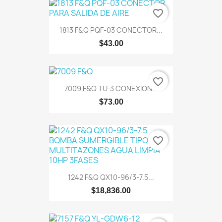
favorite_border
1813 F&Q PQF-03 CONECTOR...
$43.00
favorite_border
7009 F&Q TU-3 CONEXION...
$73.00
favorite_border
1242 F&Q QX10-96/3-7.5...
$18,836.00