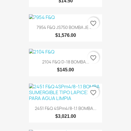
$14.50
favorite_border
7954 F&Q JS750 BOMBA JET...
$1,576.00
favorite_border
2104 F&Q D-18 BOMBA...
$145.00
favorite_border
2451 F&Q 4SPm4/8-1.1 BOMBA...
$3,021.00