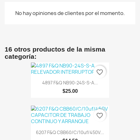
No hay opiniones de clientes por el momento.
16 otros productos de la misma
categoría:
favorite_border
4897 F&Q NB90-24S-S-A...
$25.00
favorite_border
6207 F&Q CBB60/C/10uf/450V...