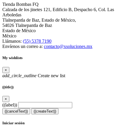
Tienda Bombas FQ
Calzada de los jinetes 121, Edificio B, Despacho 6, Col. Las
Arboledas
Tlalnepantla de Baz, Estado de México,
54026 Tlalnepantla de Baz
Estado de México
México
Llámanos:
(55) 5378 7190
Envíenos un correo a:
contacto@xsoluciones.mx
My wishlists
×
add_circle_outline
Create new list
((title))
×
((label))
((cancelText))
((createText))
Iniciar sesión