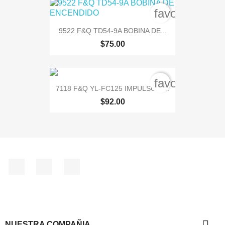
favorite_bord
9522 F&Q TD54-9A BOBINA DE...
$75.00
favorite_bord
7118 F&Q YL-FC125 IMPULSOR,...
$92.00
Facebook
Instagram
TikTok

NUESTRA COMPAÑIA