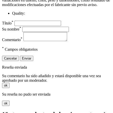
variaciones en diseño, color, peso y dimensiones, como resultado de
modificaciones efectuadas por el fabricante sin previo aviso.
Quality:
*
Título
*
Su nombre
*
Comentario
*
Campos obligatorios
Cancelar
Enviar
Reseña enviada
Su comentario ha sido añadido y estará disponible una vez sea
aprobado por un moderador.
ok
Su reseña no pudo ser enviada
ok