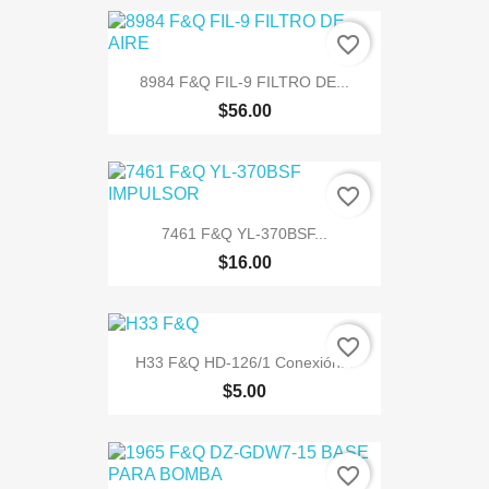
favorite_border
8984 F&Q FIL-9 FILTRO DE...
$56.00
favorite_border
7461 F&Q YL-370BSF...
$16.00
favorite_border
H33 F&Q HD-126/1 Conexión...
$5.00
favorite_border