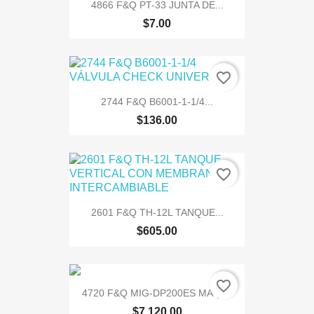
4866 F&Q PT-33 JUNTA DE...
$7.00
favorite_border
2744 F&Q B6001-1-1/4...
$136.00
favorite_border
2601 F&Q TH-12L TANQUE...
$605.00
favorite_border
4720 F&Q MIG-DP200ES MAQ....
$7,120.00