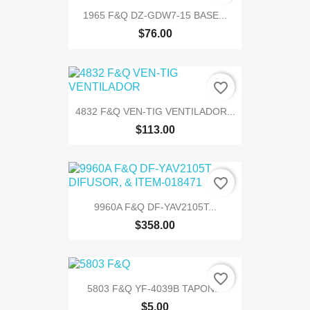
1965 F&Q DZ-GDW7-15 BASE...
$76.00
favorite_border
4832 F&Q VEN-TIG VENTILADOR...
$113.00
favorite_border
9960A F&Q DF-YAV2105T...
$358.00
favorite_border
5803 F&Q YF-4039B TAPON...
$5.00