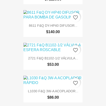
favorite_border
8611 F&Q DY-HP40 DIFUSOR...
$140.00
favorite_border
2721 F&Q B1102-1/2 VÁLVULA...
$53.00
favorite_border
L1030 F&Q 3W-A ACOPLADOR...
$86.00