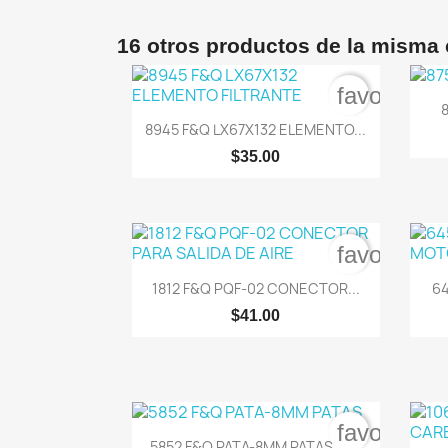
16 otros productos de la misma 
favorite_b
8

Vista rápida
8945 F&Q LX67X132 ELEMENTO...
$35.00
favorite_b

Vista rápida
1812 F&Q PQF-02 CONECTOR...
64
$41.00
favorite_b

Vista rápida
5852 F&Q PATA-8MM PATAS, &...