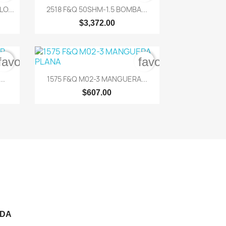

Vista rápida
O...
2518 F&Q 50SHM-1.5 BOMBA...
$3,372.00
favorite_border
favorite_border

Vista rápida
..
1575 F&Q M02-3 MANGUERA...
$607.00
NDA