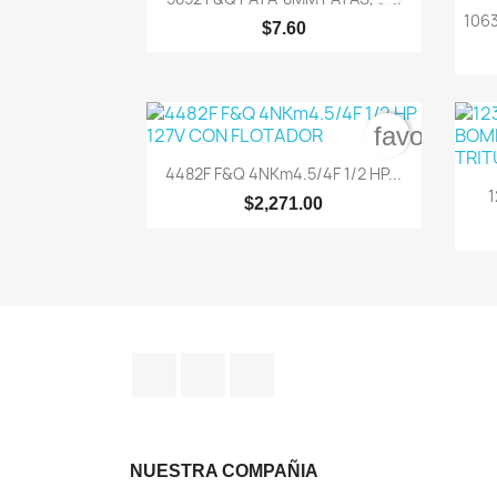
106
$7.60
favorite_b

Vista rápida
4482F F&Q 4NKm4.5/4F 1/2 HP...
1
$2,271.00
Facebook
Instagram
TikTok
NUESTRA COMPAÑIA