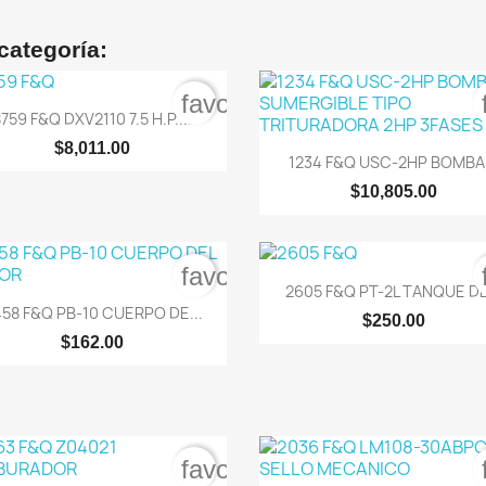
categoría:
order
favorite_border

Vista rápida
759 F&Q DXV2110 7.5 H.P....
$8,011.00

Vista rápida
1234 F&Q USC-2HP BOMBA.
$10,805.00
order
favorite_border

Vista rápida
2605 F&Q PT-2L TANQUE DE.

Vista rápida
58 F&Q PB-10 CUERPO DE...
$250.00
$162.00
order
favorite_border