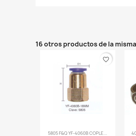
16 otros productos de la misma
favorite_border
Vista rápida

5805 F&Q YF-4060B COPLE...
40