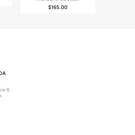
$165.00
DA
cio B,
s
e