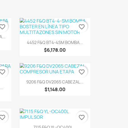
vorite_border
favorite_border
...
Vista rápida

4452 F&Q BT4-4SM BOMBA...
$6,178.00
vorite_border
favorite_border
Vista rápida

9206 F&Q DV2065 CABEZAL...
..
$1,148.00
vorite_border
favorite_border
..
Vista rápida

7115 F&Q YL-OC400L...