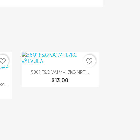
vorite_border
favorite_border
Vista rápida

5801 F&Q VA1/4-1.7KG NPT...
$13.00
A...