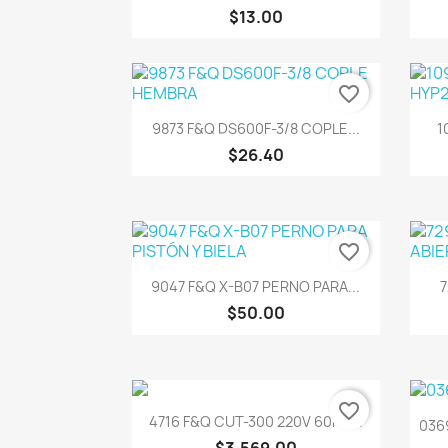
$13.00
favorite_border
Vista rápida

9873 F&Q DS600F-3/8 COPLE...
1
$26.40
favorite_border
Vista rápida

9047 F&Q X-B07 PERNO PARA...
7
$50.00
favorite_border
Vista rápida

4716 F&Q CUT-300 220V 60HZ...
036
$3,569.00