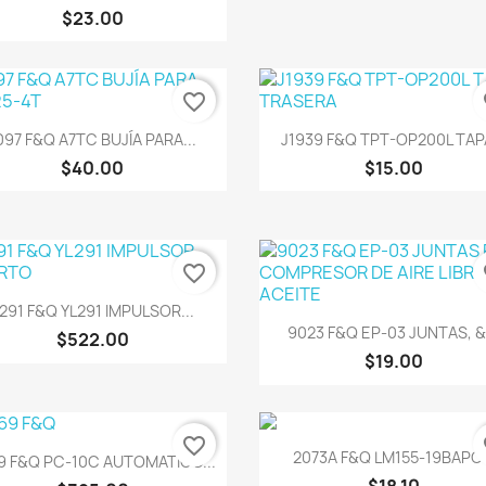
$23.00
favorite_border
fa
Vista rápida
Vista rápida


097 F&Q A7TC BUJÍA PARA...
J1939 F&Q TPT-OP200L TAPA
$40.00
$15.00
favorite_border
fa
Vista rápida

291 F&Q YL291 IMPULSOR...
Vista rápida

9023 F&Q EP-03 JUNTAS, &.
$522.00
$19.00
favorite_border
fa
Vista rápida

Vista rápida

2073A F&Q LM155-19BAPC.
9 F&Q PC-10C AUTOMATICO...
$18.10