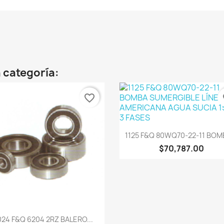
 categoría:
favorite_border
fa
Vista rápida

1125 F&Q 80WQ70-22-11 BOMB
$70,787.00
Vista rápida

24 F&Q 6204 2RZ BALERO...