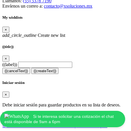
Llámanos:
(55) 5378 7190
Envíenos un correo a:
contacto@xsoluciones.mx
My wishlists
×
add_circle_outline
Create new list
((title))
×
((label))
((cancelText))
((createText))
Iniciar sesión
×
Debe iniciar sesión para guardar productos en su lista de deseos.
((loginText))
((cancelText))
Si te interesa solicitar una cotización el chat
está disponible de 9am a 6pm
© 2026 - Software Ecommerce creado por PrestaShop™