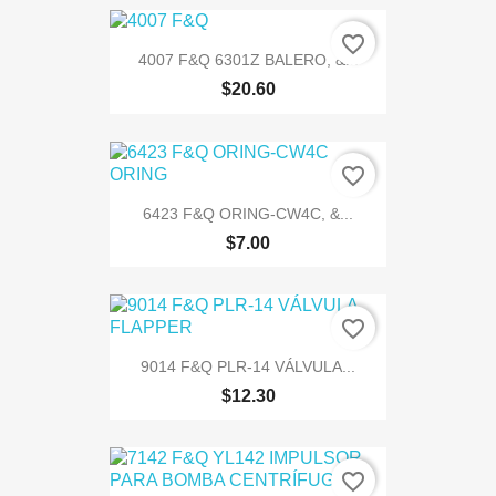
favorite_border
4007 F&Q 6301Z BALERO, &...
$20.60
favorite_border
6423 F&Q ORING-CW4C, &...
$7.00
favorite_border
9014 F&Q PLR-14 VÁLVULA...
$12.30
favorite_border