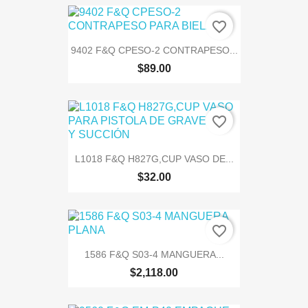
favorite_border
9402 F&Q CPESO-2 CONTRAPESO...
$89.00
favorite_border
L1018 F&Q H827G,CUP VASO DE...
$32.00
favorite_border
1586 F&Q S03-4 MANGUERA...
$2,118.00