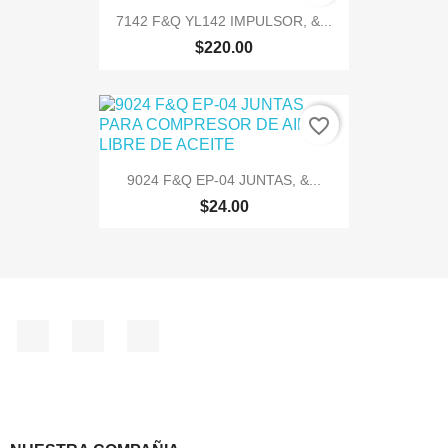
7142 F&Q YL142 IMPULSOR, &...
$220.00
favorite_border
9024 F&Q EP-04 JUNTAS, &...
$24.00
Facebook
Instagram
TikTok