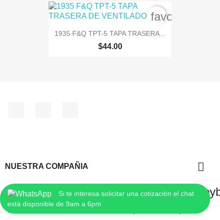
favorite_bord
1935 F&Q TPT-5 TAPA TRASERA...
$44.00
Facebook
Instagram
TikTok

NUESTRA COMPAÑIA
key
INFORMACIÓN DE LA TIENDA
Si te interesa solicitar una cotización el chat
está disponible de 9am a 6pm
© 2026 - Software Ecommerce creado por PrestaShop™