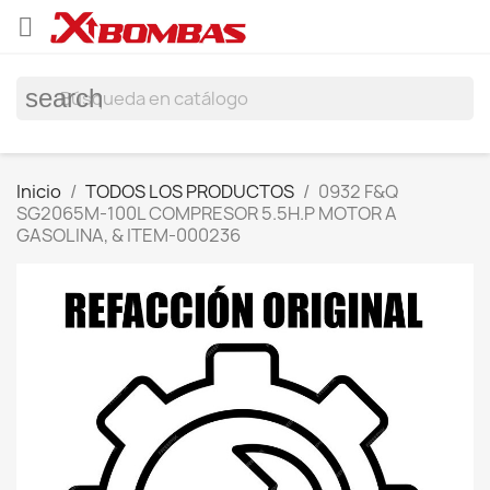

search
Inicio
TODOS LOS PRODUCTOS
0932 F&Q
SG2065M-100L COMPRESOR 5.5H.P MOTOR A
GASOLINA, & ITEM-000236