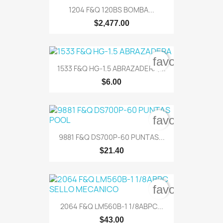
1204 F&Q 120BS BOMBA...
$2,477.00
favorite_bord
1533 F&Q HG-1.5 ABRAZADERA,...
$6.00
favorite_bord
9881 F&Q DS700P-60 PUNTAS...
$21.40
favorite_bord
2064 F&Q LM560B-1 1/8ABPC...
$43.00