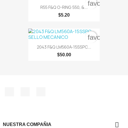
favorite_bord
R55 F&Q O-RING 550, &...
$5.20
favorite_bord
2043 F&Q LM560A-15SSPC...
$50.00
Facebook
Instagram
TikTok

NUESTRA COMPAÑIA