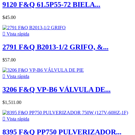
9120 F&Q 61.5P55-72 BIELA...
$45.00

Vista rápida
2791 F&Q B2013-1/2 GRIFO, &...
$57.00

Vista rápida
3206 F&Q VP-B6 VÁLVULA DE...
$1,511.00

Vista rápida
8395 F&Q PP750 PULVERIZADOR...